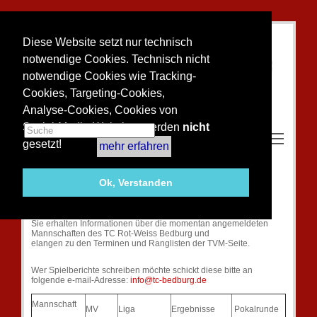
Diese Website setzt nur technisch
notwendige Cookies. Technisch nicht
notwendige Cookies wie Tracking-
Cookies, Targeting-Cookies,
Analyse-Cookies, Cookies von
Social-Media-Websites werden
nicht
Toggle m
gesetzt!
mehr erfahren
Alle Informationen 2026 zu den
Ok, Verstanden
Jugendmannschaften unseres TC
Sie erhalten Informationen über die momentan angemeldeten
Mannschaften des TC Rot-Weiss Bedburg und
elangen zu den Terminen und Ranglisten der TVM-Seite.
Wer Spielberichte schreiben möchte schickt diese bitte an
folgende e-mail-Adresse:
info@tc-bedburg.de
Mannschaft
MV
Liga
Ergebnisse
Pokalrunde