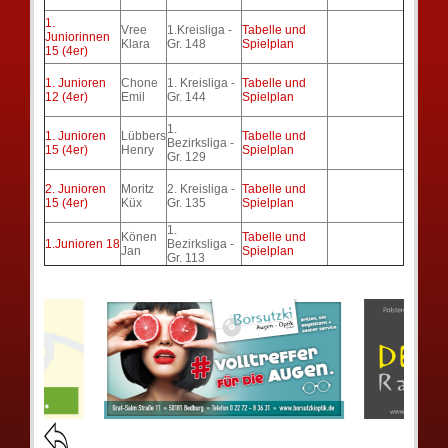
1.
Vree
1.Kreisliga -
Tabelle und
Juniorinnen
Klara
Gr. 148
Spielplan
15 (4er)
1. Junioren
Chone
1. Kreisliga -
Tabelle und
12 (4er)
Emil
Gr. 144
Spielplan
1.
1. Junioren
Lübbers
Tabelle und
Bezirksliga -
15 (4er)
Henry
Spielplan
Gr. 129
2. Junioren
Moritz
2. Kreisliga -
Tabelle und
15 (4er)
Küx
Gr. 135
Spielplan
1.
Könen
Tabelle und
1.Junioren 18
Bezirksliga -
Jan
Spielplan
Gr. 113