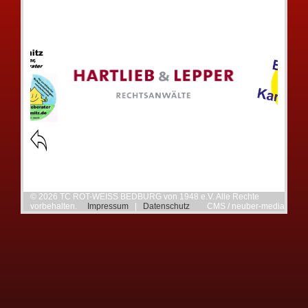
© 2026 TC ROT-WEISS BEDBURG von 1948 e.V. Alle Rechte
vorbehalten.
Impressum
|
Datenschutz
CMS / neuber-media