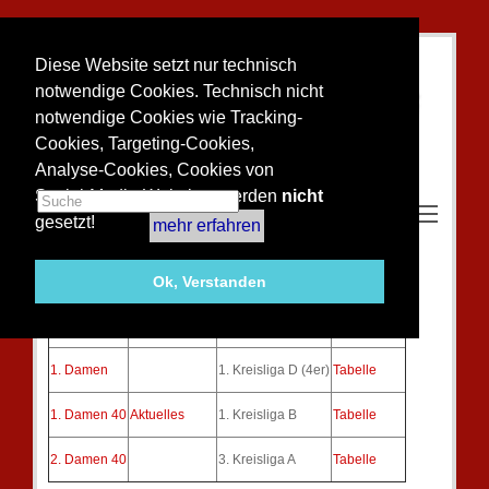
Diese Website setzt nur technisch
notwendige Cookies. Technisch nicht
notwendige Cookies wie Tracking-
Cookies, Targeting-Cookies,
Analyse-Cookies, Cookies von
Social-Media-Websites werden
nicht
Toggle m
gesetzt!
mehr erfahren
Gruppeneinteilung Sommer 2013
Ok, Verstanden
Mannschafts-
Mannschaft
Spielklasse
Ergebnisse
seite
1. Damen
1. Kreisliga D (4er)
Tabelle
1. Damen 40
Aktuelles
1. Kreisliga B
Tabelle
2. Damen 40
3. Kreisliga A
Tabelle