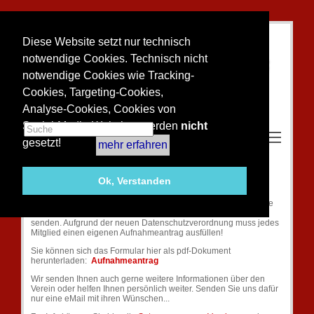
Diese Website setzt nur technisch
notwendige Cookies. Technisch nicht
notwendige Cookies wie Tracking-
Cookies, Targeting-Cookies,
Analyse-Cookies, Cookies von
Social-Media-Websites werden
nicht
Toggle m
gesetzt!
mehr erfahren
Aufnahmeantrag und Satzung
Ok, Verstanden
Hier können Sie sich den Antrag zur Aufnahme in den TC RW
Bedburg anschauen, ausfüllen, ausdrucken und per Post an die
angegebene Adresse oder per e-mail an info@tc-bedburg.de
senden. Aufgrund der neuen Datenschutzverordnung muss jedes
Mitglied einen eigenen Aufnahmeantrag ausfüllen!
Sie können sich das Formular hier als pdf-Dokument
herunterladen:
Aufnahmeantrag
Wir senden Ihnen auch gerne weitere Informationen über den
Verein oder helfen Ihnen persönlich weiter. Senden Sie uns dafür
nur eine eMail mit ihren Wünschen...