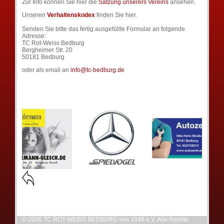
Zur Info können Sie hier die
Satzung unserers Vereins
ansehen.
Unseren
Verhaltenskodex
finden Sie hier.
Senden Sie bitte das fertig ausgefüllte Formular an folgende
Adresse:
TC Rot-Weiss Bedburg
Bergheimer Str. 20
50181 Bedburg
oder als email an
info@tc-bedburg.de
© 2026 TC ROT-WEISS BEDBURG von 1948 e.V. Alle Rechte