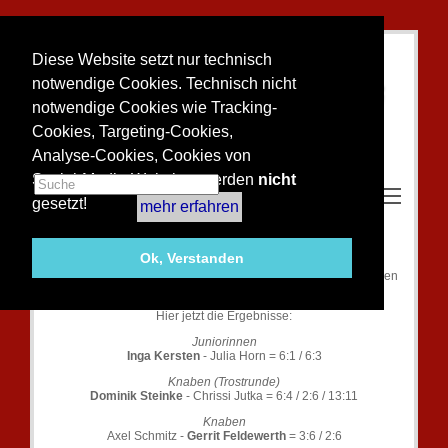
Diese Website setzt nur technisch
notwendige Cookies. Technisch nicht
notwendige Cookies wie Tracking-
Cookies, Targeting-Cookies,
Analyse-Cookies, Cookies von
Social-Media-Websites werden
nicht
Toggle m
gesetzt!
mehr erfahren
CLUBMEISTERSCHAFTEN 2011
Ok, Verstanden
An einem sonnigen Tag gab es spannende Endspiele mit vielen
knappen Ergebnissen!
Hier jetzt die Ergebnisse:
Juniorinnen
Inga Kersten
- Julia Horn = 6:1 / 6:3
Knaben (Trostrunde)
Dominik Steinke
- Chrissi Jutka = 6:4 / 2:6 / 13:11
Knaben
Axel Schmitz -
Gerrit Feldewerth
= 3:6 / 2:6