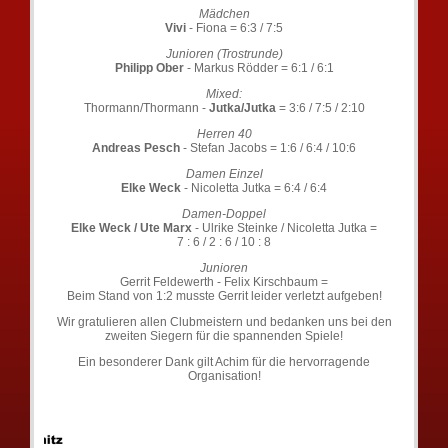
Mädchen
Vivi
- Fiona = 6:3 / 7:5
Junioren (Trostrunde)
Philipp Ober
- Markus Rödder = 6:1 / 6:1
Mixed:
Thormann/Thormann -
Jutka/Jutka
= 3:6 / 7:5 / 2:10
Herren 40
Andreas Pesch
- Stefan Jacobs = 1:6 / 6:4 / 10:6
Damen Einzel
Elke Weck
- Nicoletta Jutka = 6:4 / 6:4
Damen-Doppel
Elke Weck / Ute Marx
- Ulrike Steinke / Nicoletta Jutka =
7 : 6 / 2 : 6 / 10 : 8
Junioren
Gerrit Feldewerth - Felix Kirschbaum =
Beim Stand von 1:2 musste Gerrit leider verletzt aufgeben!
Wir gratulieren allen Clubmeistern und bedanken uns bei den
zweiten Siegern für die spannenden Spiele!
Ein besonderer Dank gilt Achim für die hervorragende
Organisation!