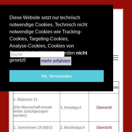
Diese Website setzt nur technisch
notwendige Cookies. Technisch nicht
notwendige Cookies wie Tracking-
Cookies, Targeting-Cookies,
Analyse-Cookies, Cookies von
Social-Media-Websites werden
nicht
Toggle m
gesetzt!
mehr erfahren
Unsere Jugendmannschaften 2017
Ok, Verstanden
Mannschaftsaustellung
Spielklasse
Abschlusstabelle
1. Mädchen 15
(Die Mannschaft musste
3. Kreisliga A
Übersicht
leider zurückgezogen
werden)
1. Juniorinnen 18 (NEU)
2. Bezirksliga A
Übersicht