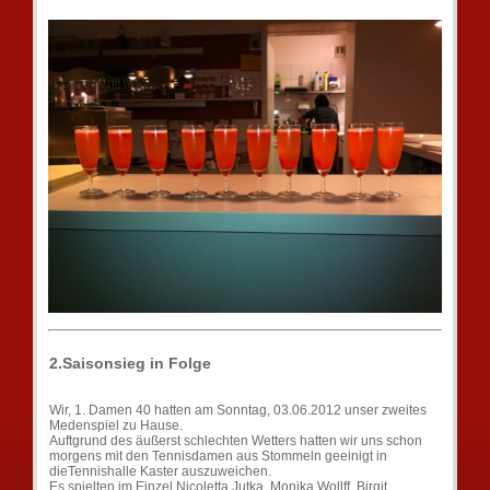
2.Saisonsieg in Folge
Wir, 1. Damen 40 hatten am Sonntag, 03.06.2012 unser zweites
Medenspiel zu Hause.
Auftgrund des äußerst schlechten Wetters hatten wir uns schon
morgens mit den Tennisdamen aus Stommeln geeinigt in
dieTennishalle Kaster auszuweichen.
Es spielten im Einzel Nicoletta Jutka, Monika Wollff, Birgit