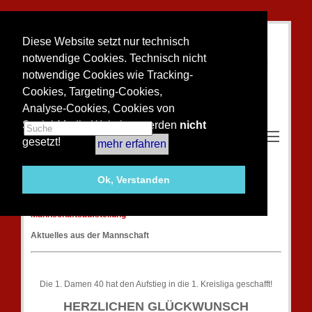
Diese Website setzt nur technisch
notwendige Cookies. Technisch nicht
notwendige Cookies wie Tracking-
Cookies, Targeting-Cookies,
Analyse-Cookies, Cookies von
Social-Media-Websites werden
nicht
Toggle m
gesetzt!
mehr erfahren
1. Damen 40
Ok, Verstanden
Spielklasse:
2. Kreisliga Gruppe B
Mannschaftsaufstellung
Aktuelles aus der Mannschaft
Die 1. Damen 40 hat den Aufstieg in die 1. Kreisliga geschafft!
HERZLICHEN GLÜCKWUNSCH