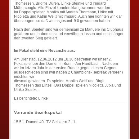
Thomessen, Brigitte Düren, Ulrike Steinke und Irmgard
Mühürcouglu. Alle Einzel konnten klar gewonnen werden.
Im Doppel spielten Monika mit Andrea Thormann, Urike mit
Nicoletta und Katrin Weiß mit Irmgard. Auch hier konnten wir klar
überzeugen, so daß wir insgesamt 9:0 gewonnen haben.
Nach den Spielen sind wir gemeinsam zu Manuele ins Clubhaus
gefahren und haben uns dort verwöhnen lassen und noch länger
den zweiten Sieg gefeiert.
Im Pokal steht eine Revanche aus:
Am Dienstag, 12.06.2012 um 18.30 bestreiten wir unser 2.
Pokalspiel bei den Damen in Bonn - Am Hardtbach. Nachdem
wir im letzten Jahr in der ersten Runde gegen diesen Gegner
ausgeschieden sind (wir haben 2 Champions-Tiebreak verloren)
möchten wir
diesmal gewinnen. Es spielen Monika Wolff und Birgit
Thomessen das Einzel. Das Doppel spielen Nicoletta Jutka und
Ulrike Steinke.
Es berichtete: Ulrike
Vorrunde Bezirkspokal
15.5
1. Damen 40
-
TV Geislar
=
2 : 1