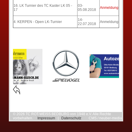
16. LK Turnier des TC Kaster LK 05 -
03-
Anmeldung
17
05.08.2018
14-
4. KERPEN - Open LK-Turnier
Anmeldung
22.07.2018
© 2026 TC ROT-WEISS BEDBURG von 1948 e.V. Alle Rechte
vorbehalten.
Impressum
|
Datenschutz
CMS / neuber-media