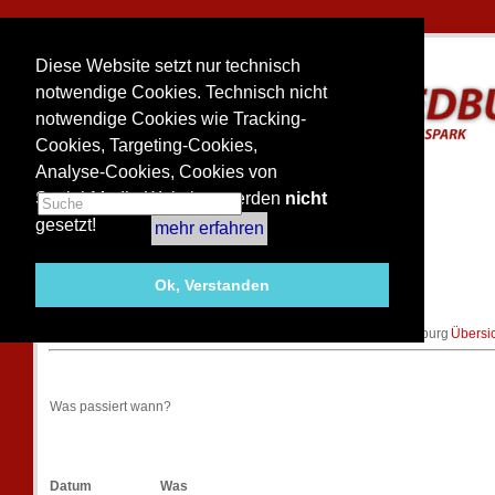
Diese Website setzt nur technisch
notwendige Cookies. Technisch nicht
notwendige Cookies wie Tracking-
Cookies, Targeting-Cookies,
Analyse-Cookies, Cookies von
Social-Media-Websites werden
nicht
gesetzt!
mehr erfahren
TERMINE 2012
Ok, Verstanden
Übersicht der Heimspiele aller Mannschaften unseres TC Bedburg
Übersi
Was passiert wann?
Datum
Was