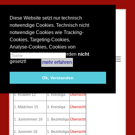
Diese Website setzt nur technisch
notwendige Cookies. Technisch nicht
notwendige Cookies wie Tracking-
Cookies, Targeting-Cookies,
Analyse-Cookies, Cookies von
Social-Media-Websites werden
nicht
Toggle m
gesetzt!
mehr erfahren
Unsere Jugendmannschaften 2018
Ok, Verstanden
Mannschaft
Spielklasse
Tabelle
1. Knaben 12
1. Kreisliga
Übersicht
1. Mädchen 15
3. Kreisliga
Übersicht
1. Juniorinnen 18
1. Bezirksliga
Übersicht
1. Junioren 18
1. Bezirksliga
Übersicht