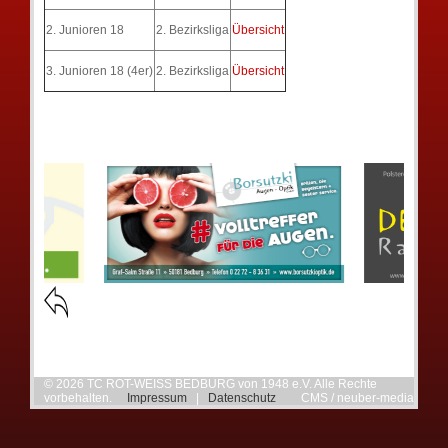
2. Junioren 18
2. Bezirksliga
Übersicht
3. Junioren 18 (4er)
2. Bezirksliga
Übersicht
© 2026 TC ROT-WEISS BEDBURG von 1948 e.V. Alle Rechte
vorbehalten.
Impressum
|
Datenschutz
CMS / neuber-media