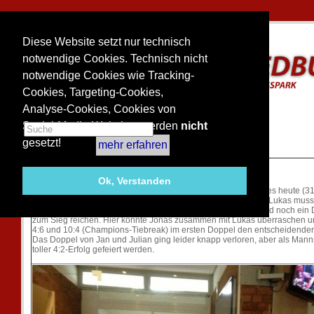
Diese Website setzt nur technisch
notwendige Cookies. Technisch nicht
notwendige Cookies wie Tracking-
Cookies, Targeting-Cookies,
Analyse-Cookies, Cookies von
Social-Media-Websites werden
nicht
gesetzt!
mehr erfahren
1. Saisonsieg der Knaben 14 - 4:2 beim Kölner HTC
Ok, Verstanden
Nachdem das Spiel am Sonntag abgebrochen wurde, konnte es heute (31.0
werden. Jonas, Jan und Julian konnten ihre Einzel gewinnen. Lukas muss
ersten Einzel-Medenspiel Lehrgeld zahlen. So stand es 3:1 und noch ein
zum Sieg reichen. Hier konnte Jonas zusammen mit Lukas überraschen u
4:6 und 10:4 (Champions-Tiebreak) im ersten Doppel den entscheidenden
Das Doppel von Jan und Julian ging leider knapp verloren, aber als Mann
toller 4:2-Erfolg gefeiert werden.