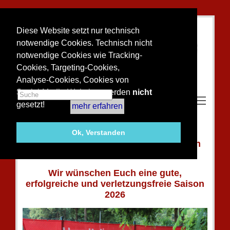
Diese Website setzt nur technisch
notwendige Cookies. Technisch nicht
notwendige Cookies wie Tracking-
Cookies, Targeting-Cookies,
Analyse-Cookies, Cookies von
Social-Media-Websites werden
nicht
Toggle m
gesetzt!
mehr erfahren
Herzlich Willkommen auf der Website des
Ok, Verstanden
Bedburger Tennisclub ROT-WEISS von
1948 e.V.
Wir wünschen Euch eine gute,
erfolgreiche und verletzungsfreie Saison
2026